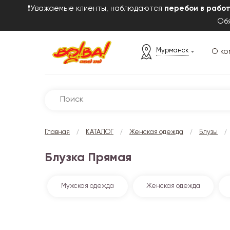
❗Уважаемые клиенты, наблюдаются
перебои в рабо
Обя
Мурманск
О ко
/
/
/
/
Главная
КАТАЛОГ
Женская одежда
Блузы
Блузка Прямая
Мужская одежда
Женская одежда