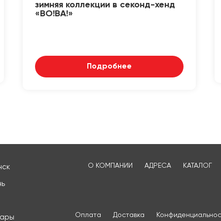
зимняя коллекции в секонд-хенд
«ВО!ВА!»
Подробнее
О КОМПАНИИ
АДРЕСА
КАТАЛОГ
нск
нь
Оплата
Доставка
Конфиденциальнос
сары