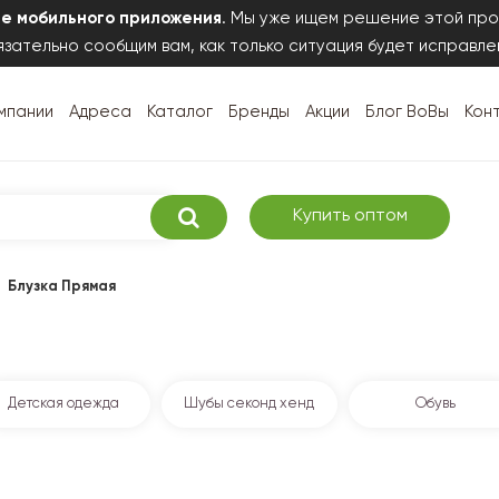
те мобильного приложения
. Мы уже ищем решение этой про
зательно сообщим вам, как только ситуация будет исправле
мпании
Адреса
Каталог
Бренды
Акции
Блог ВоВы
Кон
Купить оптом
Блузка Прямая
Детская одежда
Шубы секонд хенд
Обувь