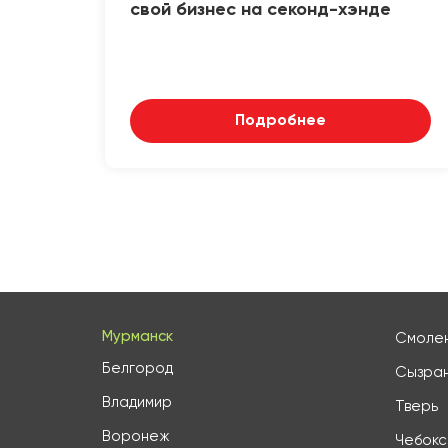
свой бизнес на секонд-хэнде
Подробнее
Мурманск
Смоле
Белгород
Сызра
Владимир
Тверь
Воронеж
Чебок