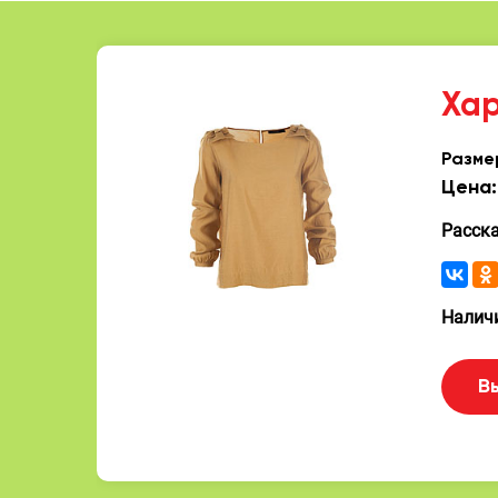
Ха
Разме
Цена:
Расск
Наличи
В