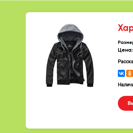
Ха
Разме
Цена:
Расск
Наличи
В