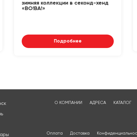
зимняя коллекции в секонд-хенд
«ВО!ВА!»
Подробнее
О КОМПАНИИ
АДРЕСА
КАТАЛОГ
нск
нь
Оплата
Доставка
Конфиденциальнос
сары