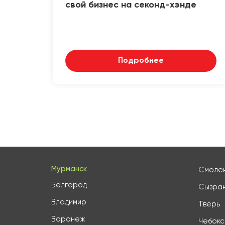
свой бизнес на секонд-хэнде
Подробнее
Мурманск
Смоле
Белгород
Сызра
Владимир
Тверь
Воронеж
Чебок