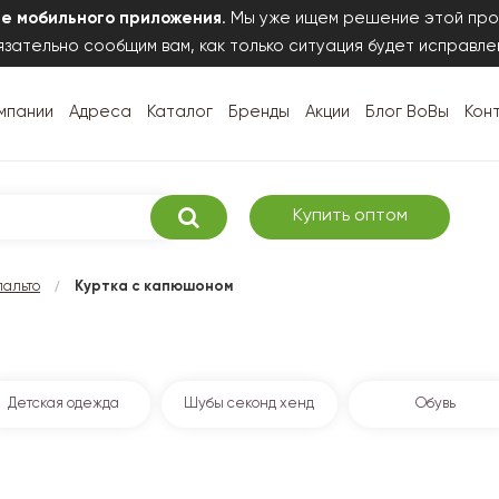
те мобильного приложения
. Мы уже ищем решение этой про
зательно сообщим вам, как только ситуация будет исправле
мпании
Адреса
Каталог
Бренды
Акции
Блог ВоВы
Кон
Купить оптом
/
пальто
Куртка с капюшоном
Детская одежда
Шубы секонд хенд
Обувь